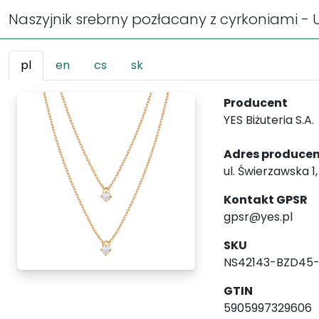
Naszyjnik srebrny pozłacany z cyrkoniami -
pl
en
cs
sk
Producent
YES Biżuteria S.A.
Adres produce
ul. Świerzawska 1
Kontakt GPSR
gpsr@yes.pl
SKU
NS42143-BZD45
GTIN
5905997329606