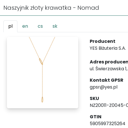
Naszyjnik złoty krawatka - Nomad
pl
en
cs
sk
Producent
YES Biżuteria S.A.
Adres produce
ul. Świerzawska 1
Kontakt GPSR
gpsr@yes.pl
SKU
NZ20011-Z0045-
GTIN
5905997325264