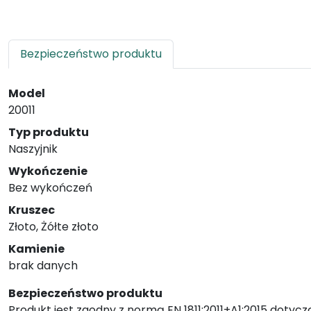
Bezpieczeństwo produktu
Model
20011
Typ produktu
Naszyjnik
Wykończenie
Bez wykończeń
Kruszec
Złoto, Żółte złoto
Kamienie
brak danych
Bezpieczeństwo produktu
Produkt jest zgodny z normą EN 1811:2011+A1:2015 dotycz