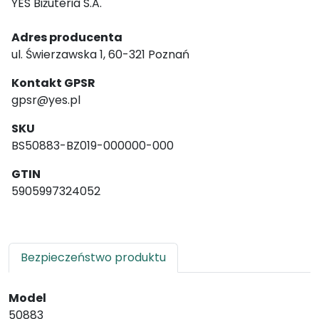
YES Biżuteria S.A.
Adres producenta
ul. Świerzawska 1, 60-321 Poznań
Kontakt GPSR
gpsr@yes.pl
SKU
BS50883-BZ019-000000-000
GTIN
5905997324052
Bezpieczeństwo produktu
Model
50883