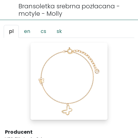
Bransoletka srebrna pozłacana -
motyle - Molly
pl
en
cs
sk
Producent