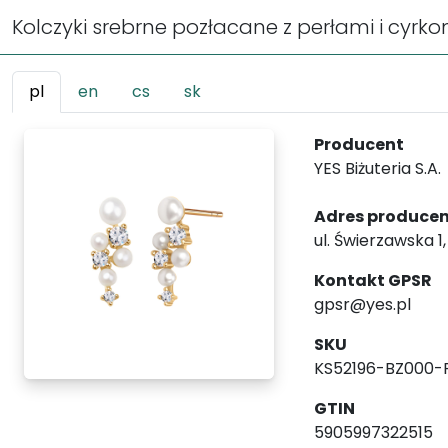
Kolczyki srebrne pozłacane z perłami i cyrkon
pl
en
cs
sk
Producent
YES Biżuteria S.A.
Adres produce
ul. Świerzawska 1
Kontakt GPSR
gpsr@yes.pl
SKU
KS52196-BZ000
GTIN
5905997322515