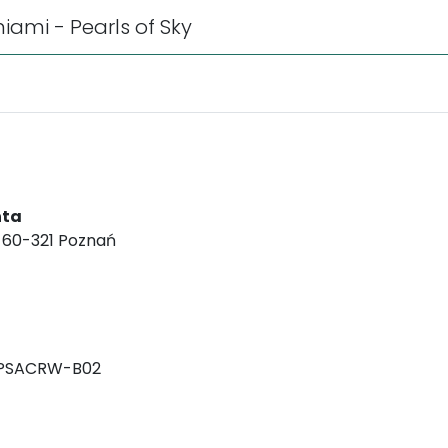
iami - Pearls of Sky
nta
, 60-321 Poznań
-PSACRW-B02