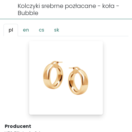
Kolczyki srebrne pozłacane - koła -
Bubble
pl
en
cs
sk
Producent