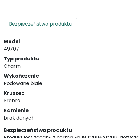
Bezpieczeństwo produktu
Model
49707
Typ produktu
Charm
Wykończenie
Rodowane białe
Kruszec
Srebro
Kamienie
brak danych
Bezpieczeństwo produktu
Produkt jest zgodny z normą EN 1811:2011+A1:2015 dotycz