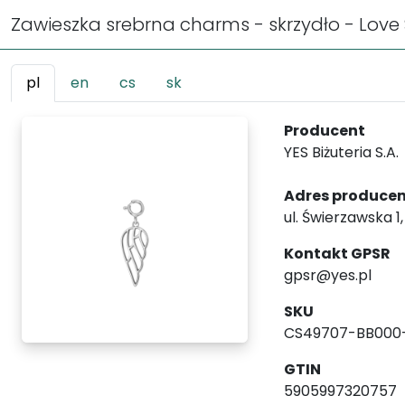
Zawieszka srebrna charms - skrzydło - Love 
pl
en
cs
sk
Producent
YES Biżuteria S.A.
Adres produce
ul. Świerzawska 1
Kontakt GPSR
gpsr@yes.pl
SKU
CS49707-BB000
GTIN
5905997320757